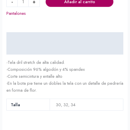
-
+
Añadir al carrito
Pantalones
Descripción
Información adicional
-Tela dril stretch de alta calidad.
-Composición 96% algodón y 4% spandex
-Corte semicintura y entalle alto
-En la bota pie tiene un dobles la tela con un detalle de pedrería
en forma de flor.
Talla
30, 32, 34