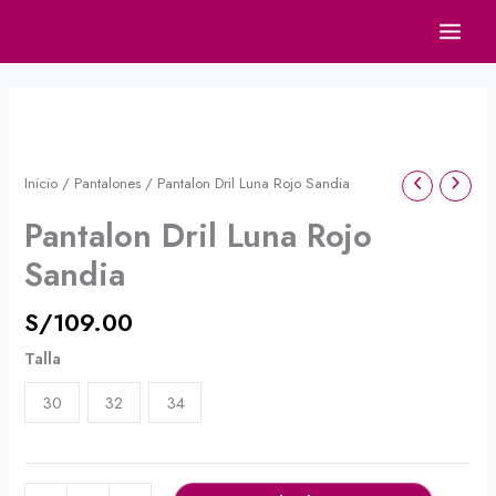
Ir
al
contenido
Pantalon
Dril
Luna
Inicio
/
Pantalones
/ Pantalon Dril Luna Rojo Sandia
Rojo
Pantalon Dril Luna Rojo
Sandia
cantidad
Sandia
S/
109.00
Talla
30
32
34