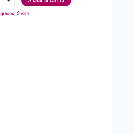
+
Añadir al carrito
ngresos
,
Shorts