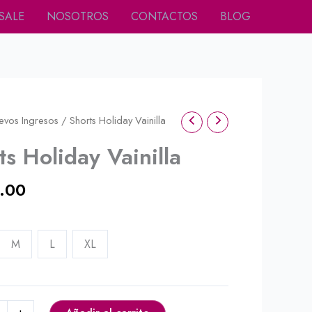
SALE
NOSOTROS
CONTACTOS
BLOG
evos Ingresos
/ Shorts Holiday Vainilla
ts Holiday Vainilla
.00
M
L
XL