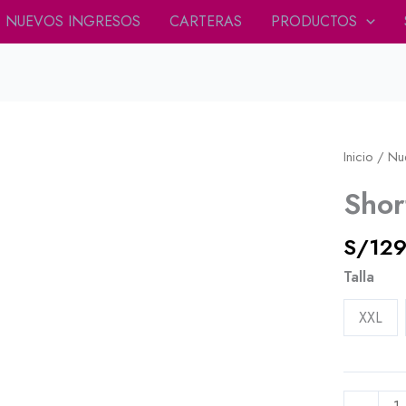
NUEVOS INGRESOS
CARTERAS
PRODUCTOS
Shorts
Inicio
/
Nu
Holiday
Shor
Vainilla
cantidad
S/
129
Talla
XXL