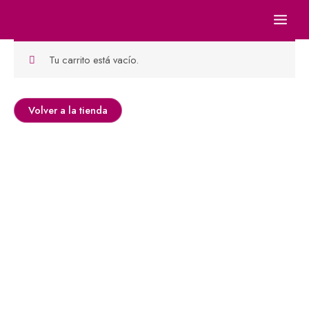
Ir
al
contenido
Tu carrito está vacío.
Volver a la tienda