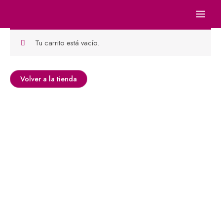
Ir
al
contenido
Tu carrito está vacío.
Volver a la tienda