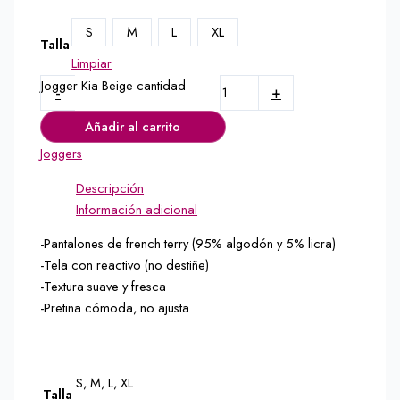
S
M
L
XL
Talla
Limpiar
Jogger Kia Beige cantidad
-
+
Añadir al carrito
Joggers
Descripción
Información adicional
-Pantalones de french terry (95% algodón y 5% licra)
-Tela con reactivo (no destiñe)
-Textura suave y fresca
-Pretina cómoda, no ajusta
S, M, L, XL
Talla