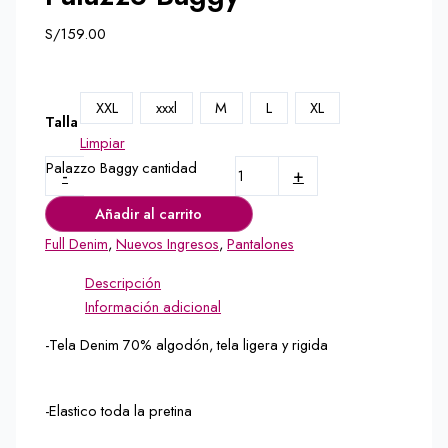
S/
159.00
XXL
xxxl
M
L
XL
Talla
Limpiar
Palazzo Baggy cantidad
-
+
Añadir al carrito
Full Denim
,
Nuevos Ingresos
,
Pantalones
Descripción
Información adicional
-Tela Denim 70% algodón, tela ligera y rigida
-Elastico toda la pretina