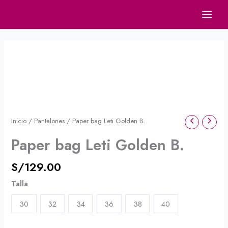
Ir
al
contenido
Paper
bag
Leti
Golden
B.
cantidad
Inicio
/
Pantalones
/ Paper bag Leti Golden B.
Paper bag Leti Golden B.
S/
129.00
Talla
30
32
34
36
38
40