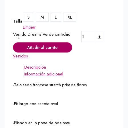
S
M
L
XL
Talla
Limpiar
Vestido Dreams Verde cantidad
-
+
Añadir al carrito
Vestidos
Descripción
Información adicional
-Tela seda francesa stretch print de flores
-Fit largo con escote oval
-Plisado en la parte de adelante