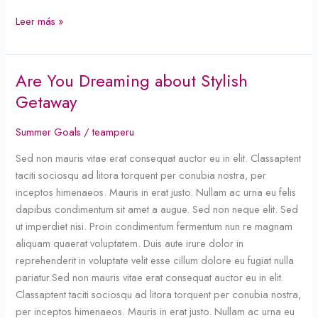
Leer más »
Are You Dreaming about Stylish
Are
You
Getaway
Dreaming
about
Summer Goals
/
teamperu
Stylish
Sed non mauris vitae erat consequat auctor eu in elit. Classaptent
Getaway
taciti sociosqu ad litora torquent per conubia nostra, per
inceptos himenaeos. Mauris in erat justo. Nullam ac urna eu felis
dapibus condimentum sit amet a augue. Sed non neque elit. Sed
ut imperdiet nisi. Proin condimentum fermentum nun re magnam
aliquam quaerat voluptatem. Duis aute irure dolor in
reprehenderit in voluptate velit esse cillum dolore eu fugiat nulla
pariatur.Sed non mauris vitae erat consequat auctor eu in elit.
Classaptent taciti sociosqu ad litora torquent per conubia nostra,
per inceptos himenaeos. Mauris in erat justo. Nullam ac urna eu