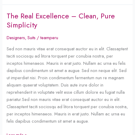
The Real Excellence – Clean, Pure
The
Real
Simplicity
Excellence
–
Designers
,
Suits
/
teamperu
Clean,
Sed non mauris vitae erat consequat auctor eu in elit. Classaptent
Pure
taciti sociosqu ad litora torquent per conubia nostra, per
Simplicity
inceptos himenaeos. Mauris in erat justo. Nullam ac urna eu felis
dapibus condimentum sit amet a augue. Sed non neque elit. Sed
ut imperdiet nisi. Proin condimentum fermentum nun re magnam
aliquam quaerat voluptatem. Duis aute irure dolor in
reprehenderit in voluptate velit esse cillum dolore eu fugiat nulla
pariatur.Sed non mauris vitae erat consequat auctor eu in elit.
Classaptent taciti sociosqu ad litora torquent per conubia nostra,
per inceptos himenaeos. Mauris in erat justo. Nullam ac urna eu
felis dapibus condimentum sit amet a augue.
Leer más »