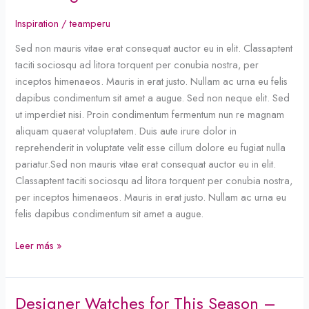
about
Beauty
Inspiration
/
teamperu
of
Sed non mauris vitae erat consequat auctor eu in elit. Classaptent
Traveling
taciti sociosqu ad litora torquent per conubia nostra, per
inceptos himenaeos. Mauris in erat justo. Nullam ac urna eu felis
dapibus condimentum sit amet a augue. Sed non neque elit. Sed
ut imperdiet nisi. Proin condimentum fermentum nun re magnam
aliquam quaerat voluptatem. Duis aute irure dolor in
reprehenderit in voluptate velit esse cillum dolore eu fugiat nulla
pariatur.Sed non mauris vitae erat consequat auctor eu in elit.
Classaptent taciti sociosqu ad litora torquent per conubia nostra,
per inceptos himenaeos. Mauris in erat justo. Nullam ac urna eu
felis dapibus condimentum sit amet a augue.
Leer más »
Designer Watches for This Season –
Designer