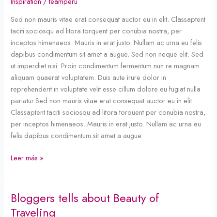
Inspiration
/
teamperu
to
Sed non mauris vitae erat consequat auctor eu in elit. Classaptent
promote
taciti sociosqu ad litora torquent per conubia nostra, per
yourself?
inceptos himenaeos. Mauris in erat justo. Nullam ac urna eu felis
dapibus condimentum sit amet a augue. Sed non neque elit. Sed
ut imperdiet nisi. Proin condimentum fermentum nun re magnam
aliquam quaerat voluptatem. Duis aute irure dolor in
reprehenderit in voluptate velit esse cillum dolore eu fugiat nulla
pariatur.Sed non mauris vitae erat consequat auctor eu in elit.
Classaptent taciti sociosqu ad litora torquent per conubia nostra,
per inceptos himenaeos. Mauris in erat justo. Nullam ac urna eu
felis dapibus condimentum sit amet a augue.
Leer más »
Bloggers tells about Beauty of
Bloggers
tells
Traveling