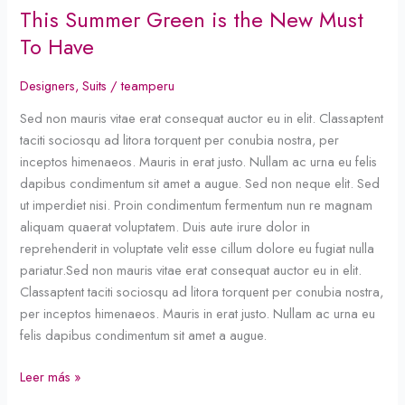
This Summer Green is the New Must
This
Summer
To Have
Green
is
Designers
,
Suits
/
teamperu
the
Sed non mauris vitae erat consequat auctor eu in elit. Classaptent
New
taciti sociosqu ad litora torquent per conubia nostra, per
Must
inceptos himenaeos. Mauris in erat justo. Nullam ac urna eu felis
To
dapibus condimentum sit amet a augue. Sed non neque elit. Sed
Have
ut imperdiet nisi. Proin condimentum fermentum nun re magnam
aliquam quaerat voluptatem. Duis aute irure dolor in
reprehenderit in voluptate velit esse cillum dolore eu fugiat nulla
pariatur.Sed non mauris vitae erat consequat auctor eu in elit.
Classaptent taciti sociosqu ad litora torquent per conubia nostra,
per inceptos himenaeos. Mauris in erat justo. Nullam ac urna eu
felis dapibus condimentum sit amet a augue.
Leer más »