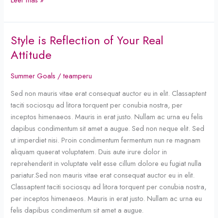
Style is Reflection of Your Real
Style
is
Attitude
Reflection
of
Summer Goals
/
teamperu
Your
Sed non mauris vitae erat consequat auctor eu in elit. Classaptent
Real
taciti sociosqu ad litora torquent per conubia nostra, per
Attitude
inceptos himenaeos. Mauris in erat justo. Nullam ac urna eu felis
dapibus condimentum sit amet a augue. Sed non neque elit. Sed
ut imperdiet nisi. Proin condimentum fermentum nun re magnam
aliquam quaerat voluptatem. Duis aute irure dolor in
reprehenderit in voluptate velit esse cillum dolore eu fugiat nulla
pariatur.Sed non mauris vitae erat consequat auctor eu in elit.
Classaptent taciti sociosqu ad litora torquent per conubia nostra,
per inceptos himenaeos. Mauris in erat justo. Nullam ac urna eu
felis dapibus condimentum sit amet a augue.