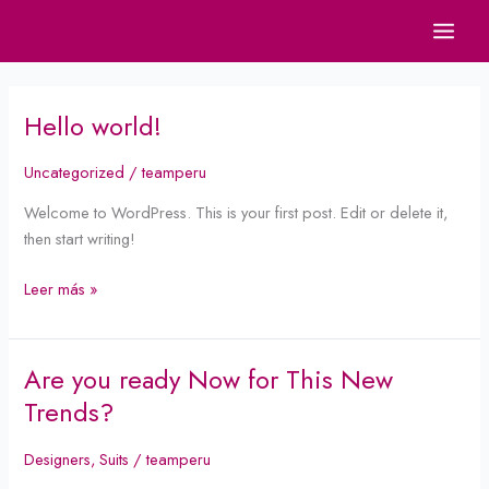
Ir
al
contenido
Hello world!
Hello
world!
Uncategorized
/
teamperu
Welcome to WordPress. This is your first post. Edit or delete it,
then start writing!
Leer más »
Are you ready Now for This New
Are
you
Trends?
ready
Now
Designers
,
Suits
/
teamperu
for