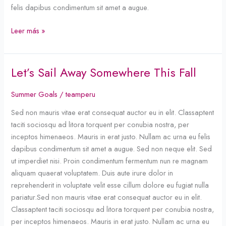
felis dapibus condimentum sit amet a augue.
Leer más »
Let’s Sail Away Somewhere This Fall
Let’s
Sail
Summer Goals
/
teamperu
Away
Somewhere
Sed non mauris vitae erat consequat auctor eu in elit. Classaptent
This
taciti sociosqu ad litora torquent per conubia nostra, per
Fall
inceptos himenaeos. Mauris in erat justo. Nullam ac urna eu felis
dapibus condimentum sit amet a augue. Sed non neque elit. Sed
ut imperdiet nisi. Proin condimentum fermentum nun re magnam
aliquam quaerat voluptatem. Duis aute irure dolor in
reprehenderit in voluptate velit esse cillum dolore eu fugiat nulla
pariatur.Sed non mauris vitae erat consequat auctor eu in elit.
Classaptent taciti sociosqu ad litora torquent per conubia nostra,
per inceptos himenaeos. Mauris in erat justo. Nullam ac urna eu