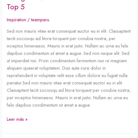
Watches
Top 5
for
This
Inspiration
/
teamperu
Season
Sed non mauris vitae erat consequat auctor eu in elit. Classaptent
–
taciti sociosqu ad litora torquent per conubia nostra, per
Top
inceptos himenaeos. Mauris in erat justo. Nullam ac urna eu felis
5
dapibus condimentum sit amet a augue. Sed non neque elit. Sed
ut imperdiet nisi. Proin condimentum fermentum nun re magnam
aliquam quaerat voluptatem. Duis aute irure dolor in
reprehenderit in voluptate velit esse cillum dolore eu fugiat nulla
pariatur.Sed non mauris vitae erat consequat auctor eu in elit.
Classaptent taciti sociosqu ad litora torquent per conubia nostra,
per inceptos himenaeos. Mauris in erat justo. Nullam ac urna eu
felis dapibus condimentum sit amet a augue.
Leer más »