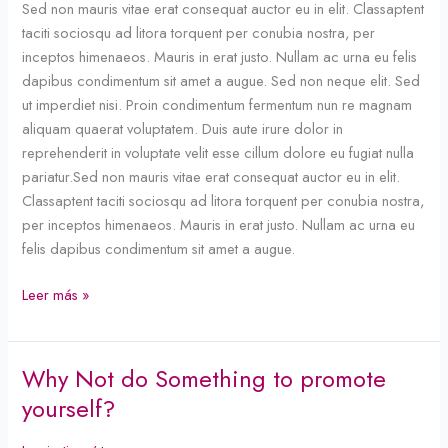
Sed non mauris vitae erat consequat auctor eu in elit. Classaptent
This
taciti sociosqu ad litora torquent per conubia nostra, per
New
inceptos himenaeos. Mauris in erat justo. Nullam ac urna eu felis
Trends?
dapibus condimentum sit amet a augue. Sed non neque elit. Sed
ut imperdiet nisi. Proin condimentum fermentum nun re magnam
aliquam quaerat voluptatem. Duis aute irure dolor in
reprehenderit in voluptate velit esse cillum dolore eu fugiat nulla
pariatur.Sed non mauris vitae erat consequat auctor eu in elit.
Classaptent taciti sociosqu ad litora torquent per conubia nostra,
per inceptos himenaeos. Mauris in erat justo. Nullam ac urna eu
felis dapibus condimentum sit amet a augue.
Leer más »
Why Not do Something to promote
Why
Not
yourself?
do
Something