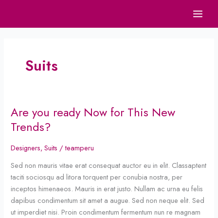
Ir
al
contenido
Suits
Are you ready Now for This New
Are
you
Trends?
ready
Now
Designers
,
Suits
/
teamperu
for
Sed non mauris vitae erat consequat auctor eu in elit. Classaptent
This
taciti sociosqu ad litora torquent per conubia nostra, per
New
inceptos himenaeos. Mauris in erat justo. Nullam ac urna eu felis
Trends?
dapibus condimentum sit amet a augue. Sed non neque elit. Sed
ut imperdiet nisi. Proin condimentum fermentum nun re magnam