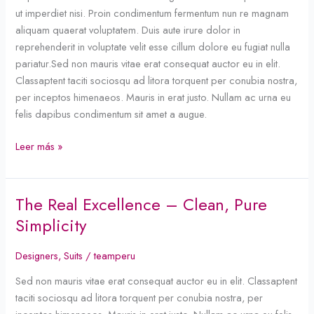
Have
ut imperdiet nisi. Proin condimentum fermentum nun re magnam
aliquam quaerat voluptatem. Duis aute irure dolor in
reprehenderit in voluptate velit esse cillum dolore eu fugiat nulla
pariatur.Sed non mauris vitae erat consequat auctor eu in elit.
Classaptent taciti sociosqu ad litora torquent per conubia nostra,
per inceptos himenaeos. Mauris in erat justo. Nullam ac urna eu
felis dapibus condimentum sit amet a augue.
Leer más »
The Real Excellence – Clean, Pure
The
Real
Simplicity
Excellence
–
Designers
,
Suits
/
teamperu
Clean,
Sed non mauris vitae erat consequat auctor eu in elit. Classaptent
Pure
taciti sociosqu ad litora torquent per conubia nostra, per
Simplicity