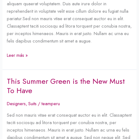
aliquam quaerat voluptatem. Duis aute irure dolor in
reprehenderit in voluptate velit esse cillum dolore eu fugiat nulla
pariatur.Sed non mauris vitae erat consequat auctor eu in elit.
Classaptent taciti sociosqu ad litora torquent per conubia nostra,
per inceptos himenaeos. Mauris in erat justo. Nullam ac urna eu
felis dapibus condimentum sit amet a augue.
Leer más »
This Summer Green is the New Must
This
Summer
To Have
Green
is
Designers
,
Suits
/
teamperu
the
Sed non mauris vitae erat consequat auctor eu in elit. Classaptent
New
taciti sociosqu ad litora torquent per conubia nostra, per
Must
inceptos himenaeos. Mauris in erat justo. Nullam ac urna eu felis
To
dapibus condimentum sit amet a augue. Sed non neque elit. Sed