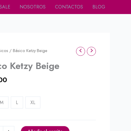
SALE
NOSOTROS
CONTACTOS
BLOG
sicos
/ Básico Ketzy Beige
co Ketzy Beige
00
M
L
XL