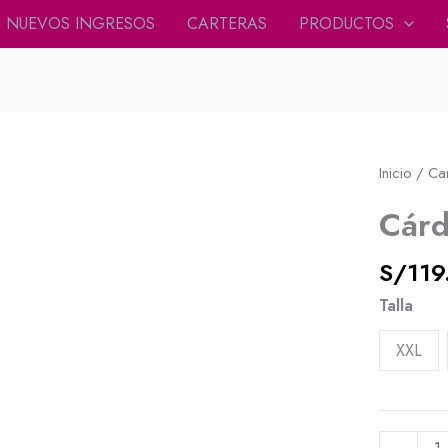
NUEVOS INGRESOS
CARTERAS
PRODUCTOS
Cárdigan
Inicio
/
Ca
Joy
Cárd
Celeste
cantidad
S/
119
Talla
XXL