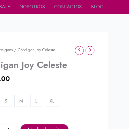
SALE
NOSOTROS
CONTACTOS
BLOG
rdigans
/ Cárdigan Joy Celeste
igan Joy Celeste
.00
S
M
L
XL