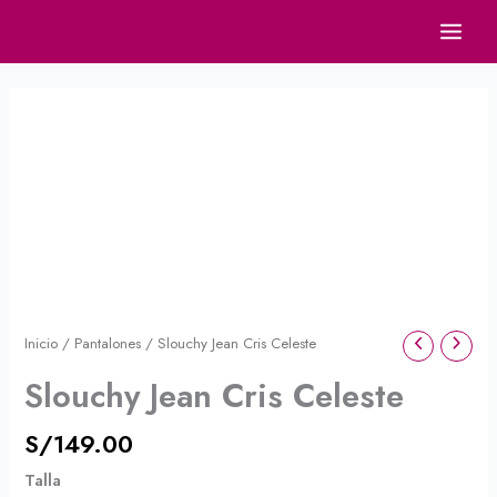
Ir
al
contenido
Slouchy
Jean
Cris
Celeste
cantidad
Inicio
/
Pantalones
/ Slouchy Jean Cris Celeste
Slouchy Jean Cris Celeste
S/
149.00
Talla