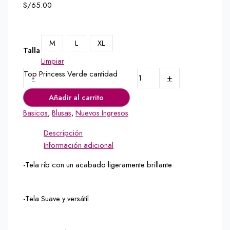
S/
65.00
M
L
XL
Talla
Limpiar
Top Princess Verde cantidad
-
+
Añadir al carrito
Basicos
,
Blusas
,
Nuevos Ingresos
Descripción
Información adicional
-Tela rib con un acabado ligeramente brillante
-Tela Suave y versátil