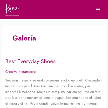
Ir
al
contenido
Galería
Best Everyday Shoes
Best
Everyday
Creative
/
teamperu
Shoes
Sed non mauris vitae erat consequat auctor eu in elit. Classaptent
taciti sociosqu ad litora torquent per conubia nostra, per
inceptos himenaeos. Mauris in erat justo. Nullam ac urna eu felis
dapibus condimentum sit amet a augue. Sed non neque elit. Sed
ut imperdiet nisi. Proin condimentum fermentum nun re magnam