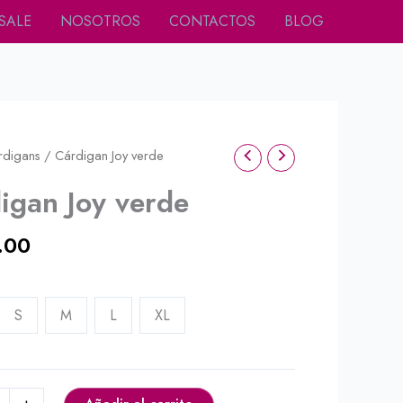
SALE
NOSOTROS
CONTACTOS
BLOG
rdigans
/ Cárdigan Joy verde
igan Joy verde
.00
S
M
L
XL