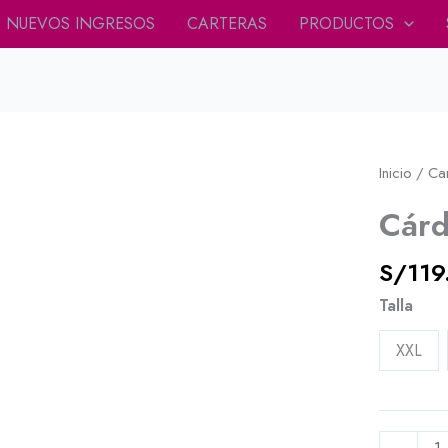
NUEVOS INGRESOS
CARTERAS
PRODUCTOS
Cárdigan
Inicio
/
Ca
Joy
Cárd
verde
cantidad
S/
119
Talla
XXL