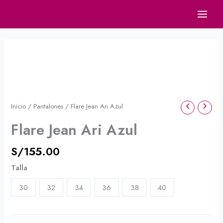
Ir
al
contenido
Flare
Jean
Ari
Azul
cantidad
Inicio
/
Pantalones
/ Flare Jean Ari Azul
Flare Jean Ari Azul
S/
155.00
Talla
30
32
34
36
38
40